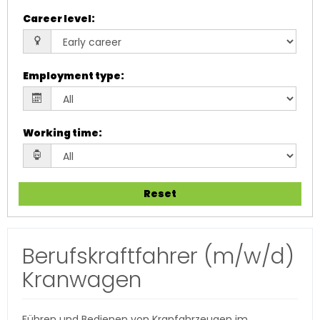
Career level
:
Employment type
:
Working time
:
Reset
Berufskraftfahrer (m/w/d)
Kranwagen
Führen und Bedienen von Kranfahrzeugen im