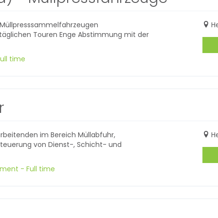
 Müllpresssammelfahrzeugen
H
r täglichen Touren Enge Abstimmung mit der
ull time
r
rbeitenden im Bereich Müllabfuhr,
H
teuerung von Dienst-, Schicht- und
ment - Full time