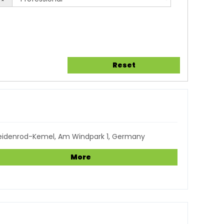
Reset
eidenrod-Kemel, Am Windpark 1, Germany
More