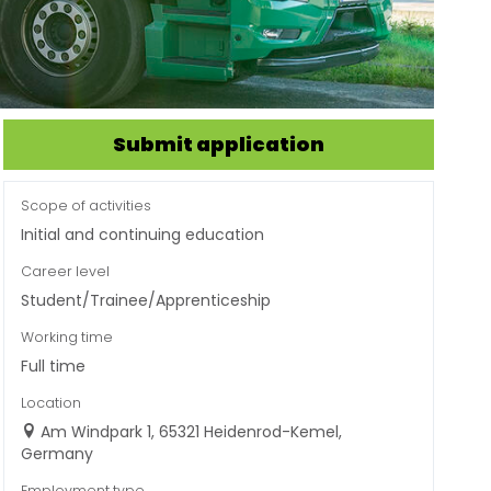
Submit application
Scope of activities
Initial and continuing education
Career level
Student/Trainee/Apprenticeship
Working time
Full time
Location
Am Windpark 1, 65321 Heidenrod-Kemel,
Germany
Employment type