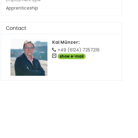
Apprenticeship
Contact
Kai Münzer
:
+49 (6124) 7257219
show e-mail