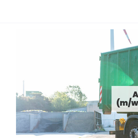
A
(m/w