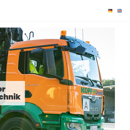
er
chnik